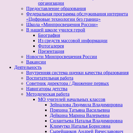
организации
Предоставление образования
Федеральная программа обслуживания интернета
«Цифровые технологии без границ»
Школа «Минпросвещения России»
В нашей школе учился герой
Биография
Из средств массовой информации
Фотогалерея
Презентация
Новости Минпросвещения России
Вакансии
Деятельность
Внутренняя система оценки качества образования
Воспитательная работа
Советник директора / Движение первых
Навигаторы детства
Методическая работа
МО учителей начальных классов
Зейналова Людмила Владимировна
Пряхина Татьяна Васильевна
Дейкина Марина Валерьевна
Силантьева Наталья Владимировна
Климутко Наталья Борисовна
Сырейщиков Андрей Вячеславович