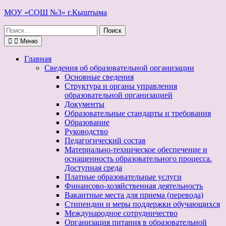
Перейти
МОУ «СОШ №3» г.Кыштыма
к
Поиск
содержимому
по:
Меню
Главная
Сведения об образовательной организации
Основные сведения
Структура и органы управления
образовательной организацией
Документы
Образовательные стандарты и требования
Образование
Руководство
Педагогический состав
Материально-техническое обеспечение и
оснащенность образовательного процесса.
Доступная среда
Платные образовательные услуги
Финансово-хозяйственная деятельность
Вакантные места для приема (перевода)
Стипендии и меры поддержки обучающихся
Международное сотрудничество
Организация питания в образовательной