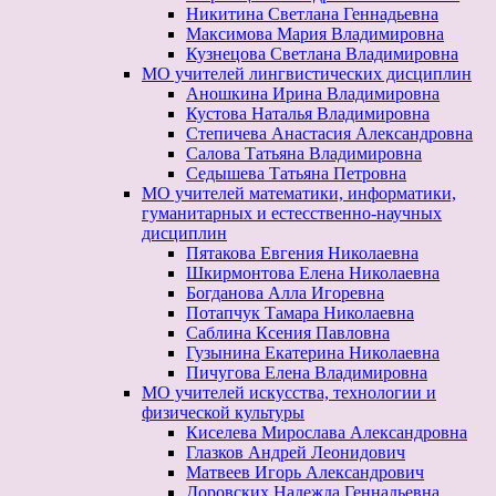
Никитина Светлана Геннадьевна
Максимова Мария Владимировна
Кузнецова Светлана Владимировна
МО учителей лингвистических дисциплин
Аношкина Ирина Владимировна
Кустова Наталья Владимировна
Степичева Анастасия Александровна
Салова Татьяна Владимировна
Седышева Татьяна Петровна
МО учителей математики, информатики,
гуманитарных и естесственно-научных
дисциплин
Пятакова Евгения Николаевна
Шкирмонтова Елена Николаевна
Богданова Алла Игоревна
Потапчук Тамара Николаевна
Саблина Ксения Павловна
Гузынина Екатерина Николаевна
Пичугова Елена Владимировна
МО учителей искусства, технологии и
физической культуры
Киселева Мирослава Александровна
Глазков Андрей Леонидович
Матвеев Игорь Александрович
Доровских Надежда Геннадьевна