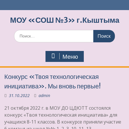
Перейти
к
содержимому
МОУ «СОШ №3» г.Кыштыма
Поиск
по:
Меню
Конкурс «Твоя технологическая
инициатива». Мы вновь первые!
31.10.2022
admin
21 октября 2022 г. в МОУ ДО ЦДЮТТ состоялся
конкурс «Твоя технологическая инициатива» для
учащихся 8-11 классов. В конкурсе приняли участие
6 команд из школ №№ 1, 2, 3, 10, 11, 13.