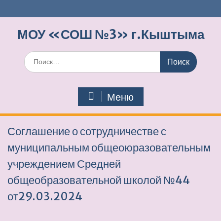
Перейти
к
содержимому
МОУ «СОШ №3» г.Кыштыма
Поиск
по:
Меню
Соглашение о сотрудничестве с
муниципальным общеоюразовательным
учреждением Средней
общеобразовательной школой №44
от29.03.2024