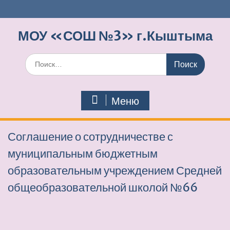
Перейти
к
содержимому
МОУ «СОШ №3» г.Кыштыма
Поиск
по:
Меню
Соглашение о сотрудничестве с
муниципальным бюджетным
образовательным учреждением Средней
общеобразовательной школой №66