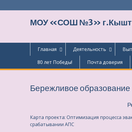
Перейти
к
содержимому
МОУ «СОШ №3» г.Кыш
Главная
Деятельность
Вып
80 лет Победы!
Почта доверия
Бережливое образование
Р
Карта проекта: Оптимизация процесса эв
срабатывании АПС