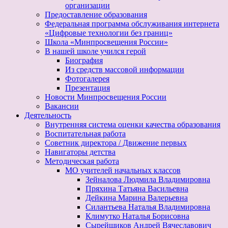
организации
Предоставление образования
Федеральная программа обслуживания интернета
«Цифровые технологии без границ»
Школа «Минпросвещения России»
В нашей школе учился герой
Биография
Из средств массовой информации
Фотогалерея
Презентация
Новости Минпросвещения России
Вакансии
Деятельность
Внутренняя система оценки качества образования
Воспитательная работа
Советник директора / Движение первых
Навигаторы детства
Методическая работа
МО учителей начальных классов
Зейналова Людмила Владимировна
Пряхина Татьяна Васильевна
Дейкина Марина Валерьевна
Силантьева Наталья Владимировна
Климутко Наталья Борисовна
Сырейщиков Андрей Вячеславович