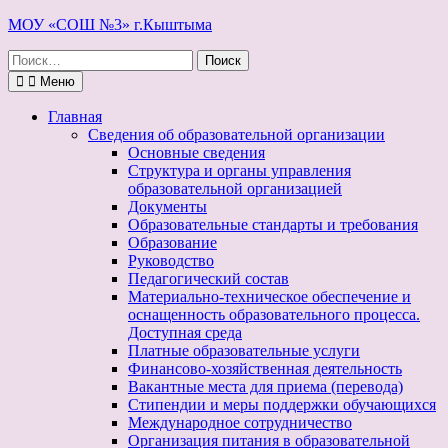
Перейти
МОУ «СОШ №3» г.Кыштыма
к
Поиск
содержимому
по:
Меню
Главная
Сведения об образовательной организации
Основные сведения
Структура и органы управления
образовательной организацией
Документы
Образовательные стандарты и требования
Образование
Руководство
Педагогический состав
Материально-техническое обеспечение и
оснащенность образовательного процесса.
Доступная среда
Платные образовательные услуги
Финансово-хозяйственная деятельность
Вакантные места для приема (перевода)
Стипендии и меры поддержки обучающихся
Международное сотрудничество
Организация питания в образовательной