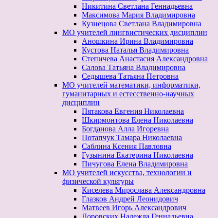
Никитина Светлана Геннадьевна
Максимова Мария Владимировна
Кузнецова Светлана Владимировна
МО учителей лингвистических дисциплин
Аношкина Ирина Владимировна
Кустова Наталья Владимировна
Степичева Анастасия Александровна
Салова Татьяна Владимировна
Седышева Татьяна Петровна
МО учителей математики, информатики,
гуманитарных и естесственно-научных
дисциплин
Пятакова Евгения Николаевна
Шкирмонтова Елена Николаевна
Богданова Алла Игоревна
Потапчук Тамара Николаевна
Саблина Ксения Павловна
Гузынина Екатерина Николаевна
Пичугова Елена Владимировна
МО учителей искусства, технологии и
физической культуры
Киселева Мирослава Александровна
Глазков Андрей Леонидович
Матвеев Игорь Александрович
Доровских Надежда Геннадьевна