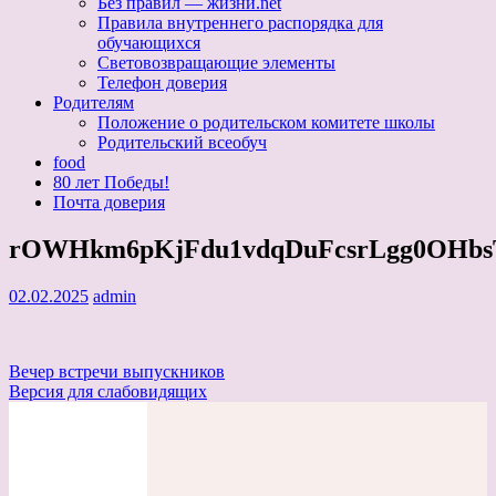
Без правил — жизни.net
Правила внутреннего распорядка для
обучающихся
Световозвращающие элементы
Телефон доверия
Родителям
Положение о родительском комитете школы
Родительский всеобуч
food
80 лет Победы!
Почта доверия
rOWHkm6pKjFdu1vdqDuFcsrLgg0OHbsT
02.02.2025
admin
Навигация
Вечер встречи выпускников
Версия для слабовидящих
по
записям