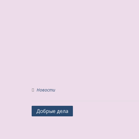
Новости
Навигация
Добрые дела
по
записям