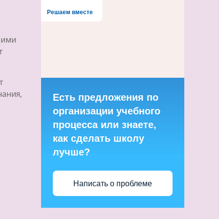
Решаем вместе
ними
т
т
нания,
Есть предложения по
организации учебного
процесса или знаете,
как сделать школу
лучше?
Написать о проблеме