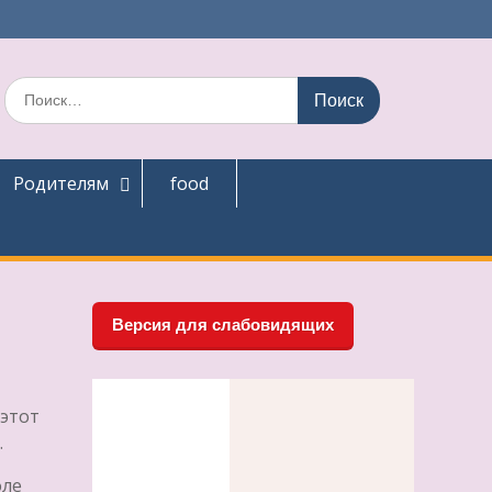
Поиск
по:
Родителям
food
Версия для слабовидящих
 этот
…
оле