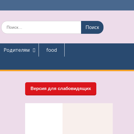
Поиск
по:
Родителям
food
Версия для слабовидящих