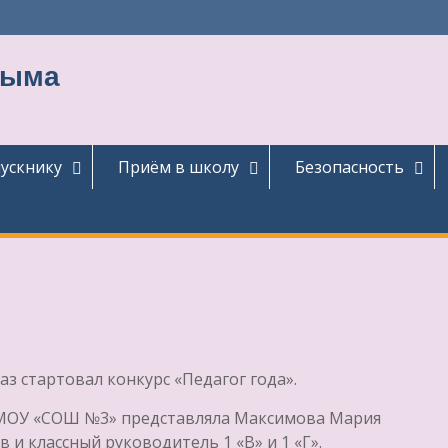
тыма
ускнику
Приём в школу
Безопасность
аз стартовал конкурс «Педагог года».
 МОУ «СОШ №3» представляла Максимова Мария
 и классный руководитель 1 «В» и 1 «Г».