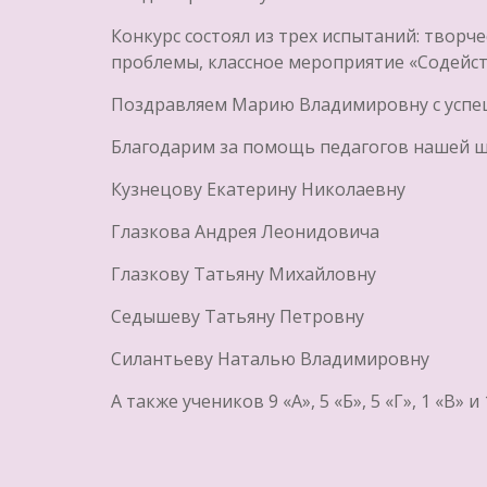
Конкурс состоял из трех испытаний: творч
проблемы, классное мероприятие «Содейст
Поздравляем Марию Владимировну с успе
Благодарим за помощь педагогов нашей ш
Кузнецову Екатерину Николаевну
Глазкова Андрея Леонидовича
Глазкову Татьяну Михайловну
Седышеву Татьяну Петровну
Силантьеву Наталью Владимировну
А также учеников 9 «А», 5 «Б», 5 «Г», 1 «В» и 