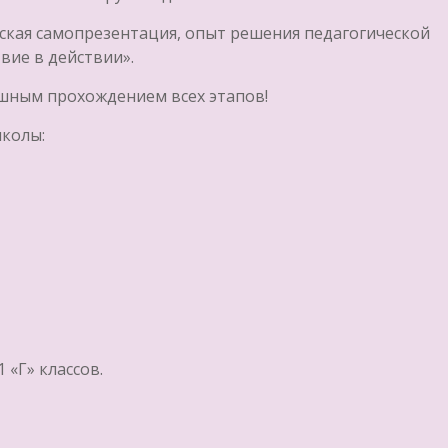
еская самопрезентация, опыт решения педагогической
вие в действии».
шным прохождением всех этапов!
колы:
1 «Г» классов.