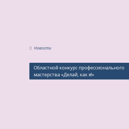
Новости
Навигация
Областной конкурс профессионального
мастерства «Делай, как я!»
по
записям