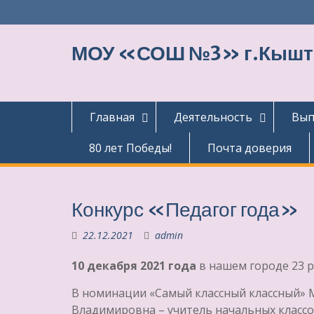
Перейти
к
содержимому
МОУ «СОШ №3» г.Кыш
Главная
Деятельность
Вып
80 лет Победы!
Почта доверия
Конкурс «Педагог года»
22.12.2021
admin
10 декабря 2021 года
в нашем городе 23 р
В номинации «Самый классный классный»
Владимировна – учитель начальных классов