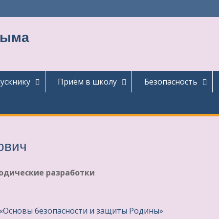
тыма
ускнику
Приём в школу
Безопасность
ович
одические разработки
 «Основы безопасности и защиты Родины»