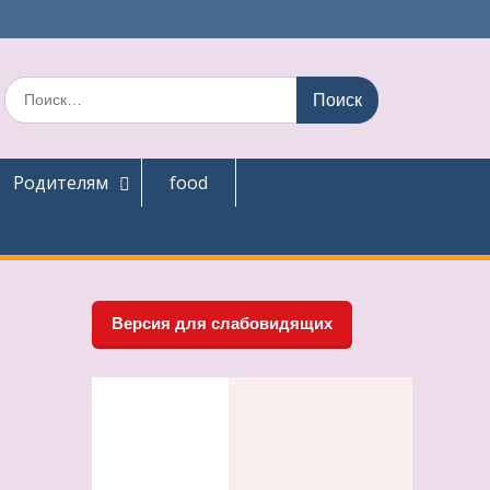
Поиск
по:
Родителям
food
Версия для слабовидящих