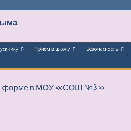
тыма
ускнику
Приём в школу
Безопасность
ной форме в МОУ «СОШ №3»