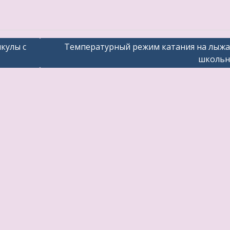
икулы с
Температурный режим катания на лыжа
школьн