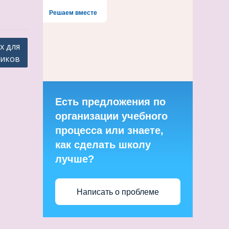
Решаем вместе
х для
иков
Есть предложения по
организации учебного
процесса или знаете,
как сделать школу
лучше?
Написать о проблеме