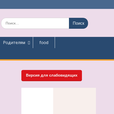
Поиск
по:
Родителям
food
Версия для слабовидящих