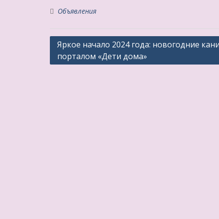
Объявления
Навигация
Яркое начало 2024 года: новогодние кан
порталом «Дети дома»
по
записям