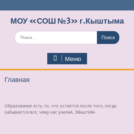
Перейти
к
содержимому
МОУ «СОШ №3» г.Кыштыма
Поиск
по:
Меню
Главная
Образование есть то, что остаётся после того, когда
забывается всё, чему нас учили
А. Эйнштейн