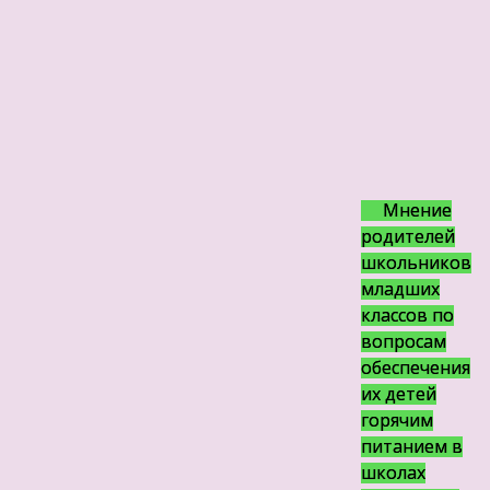
Мнение
родителей
школьников
младших
классов по
вопросам
обеспечения
их детей
горячим
питанием в
школах