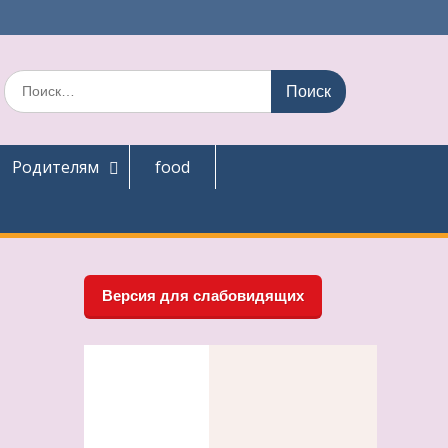
Поиск
по:
Родителям
food
Версия для слабовидящих