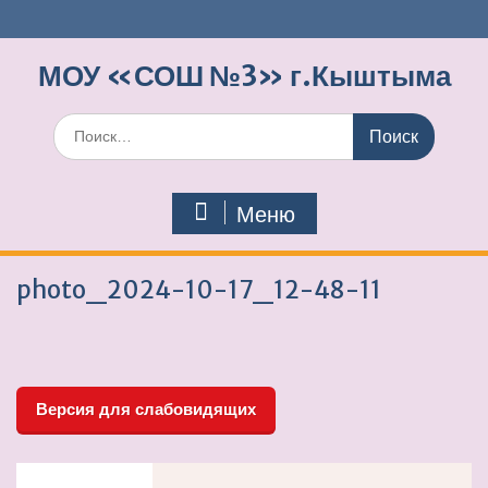
Перейти
к
содержимому
МОУ «СОШ №3» г.Кыштыма
Поиск
по:
Меню
photo_2024-10-17_12-48-11
Версия для слабовидящих