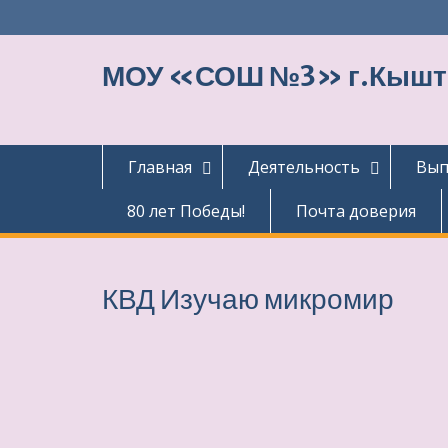
Перейти
к
содержимому
МОУ «СОШ №3» г.Кыш
Главная
Деятельность
Вып
80 лет Победы!
Почта доверия
КВД Изучаю микромир