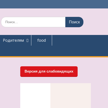
Поиск
по:
Родителям
food
Версия для слабовидящих