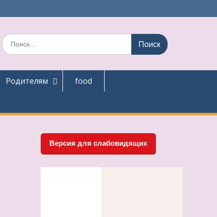
Поиск
по:
Родителям
food
Версия для слабовидящих