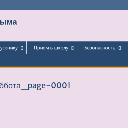
тыма
ускнику
Приём в школу
Безопасность
суббота_page-0001