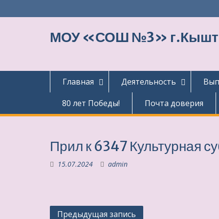
Перейти
к
содержимому
МОУ «СОШ №3» г.Кыш
Главная
Деятельность
Вып
80 лет Победы!
Почта доверия
Прил к 6347 Культурная 
15.07.2024
admin
Навигация
Предыдущая запись