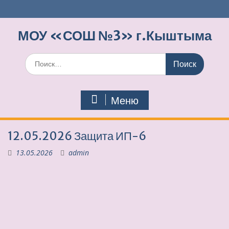
Перейти
к
содержимому
МОУ «СОШ №3» г.Кыштыма
Поиск
по:
Меню
12.05.2026 Защита ИП-6
13.05.2026
admin