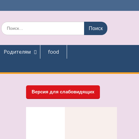
Поиск
по:
Родителям
food
Версия для слабовидящих