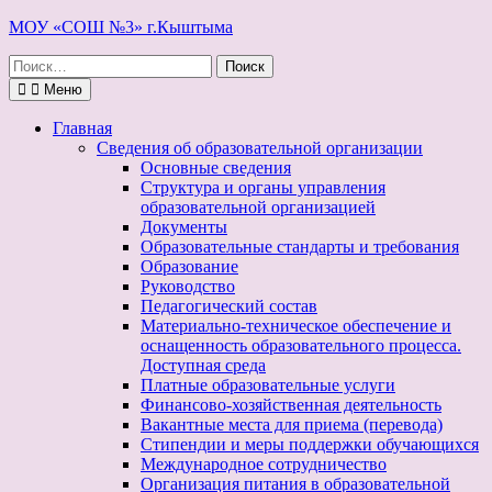
Перейти
МОУ «СОШ №3» г.Кыштыма
к
Поиск
содержимому
по:
Меню
Главная
Сведения об образовательной организации
Основные сведения
Структура и органы управления
образовательной организацией
Документы
Образовательные стандарты и требования
Образование
Руководство
Педагогический состав
Материально-техническое обеспечение и
оснащенность образовательного процесса.
Доступная среда
Платные образовательные услуги
Финансово-хозяйственная деятельность
Вакантные места для приема (перевода)
Стипендии и меры поддержки обучающихся
Международное сотрудничество
Организация питания в образовательной