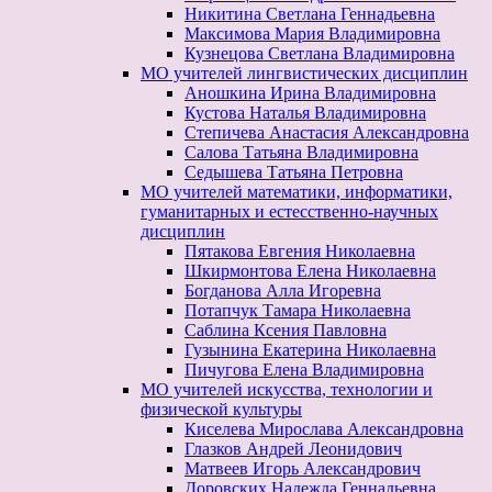
Никитина Светлана Геннадьевна
Максимова Мария Владимировна
Кузнецова Светлана Владимировна
МО учителей лингвистических дисциплин
Аношкина Ирина Владимировна
Кустова Наталья Владимировна
Степичева Анастасия Александровна
Салова Татьяна Владимировна
Седышева Татьяна Петровна
МО учителей математики, информатики,
гуманитарных и естесственно-научных
дисциплин
Пятакова Евгения Николаевна
Шкирмонтова Елена Николаевна
Богданова Алла Игоревна
Потапчук Тамара Николаевна
Саблина Ксения Павловна
Гузынина Екатерина Николаевна
Пичугова Елена Владимировна
МО учителей искусства, технологии и
физической культуры
Киселева Мирослава Александровна
Глазков Андрей Леонидович
Матвеев Игорь Александрович
Доровских Надежда Геннадьевна