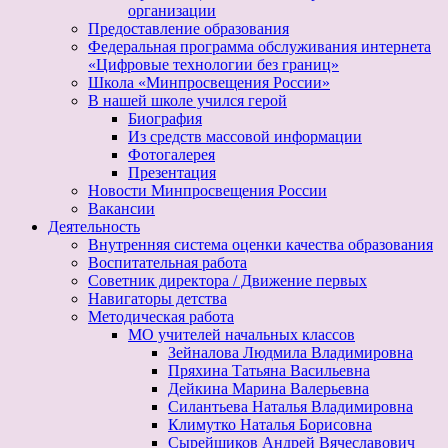
организации
Предоставление образования
Федеральная программа обслуживания интернета
«Цифровые технологии без границ»
Школа «Минпросвещения России»
В нашей школе учился герой
Биография
Из средств массовой информации
Фотогалерея
Презентация
Новости Минпросвещения России
Вакансии
Деятельность
Внутренняя система оценки качества образования
Воспитательная работа
Советник директора / Движение первых
Навигаторы детства
Методическая работа
МО учителей начальных классов
Зейналова Людмила Владимировна
Пряхина Татьяна Васильевна
Дейкина Марина Валерьевна
Силантьева Наталья Владимировна
Климутко Наталья Борисовна
Сырейщиков Андрей Вячеславович