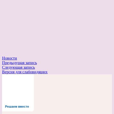
Новости
Навигация
Предыдущая запись
Следующая запись
по
Версия для слабовидящих
записям
Решаем вместе