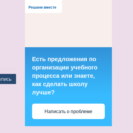
Решаем вместе
Есть предложения по
организации учебного
процесса или знаете,
апись
как сделать школу
лучше?
Написать о проблеме