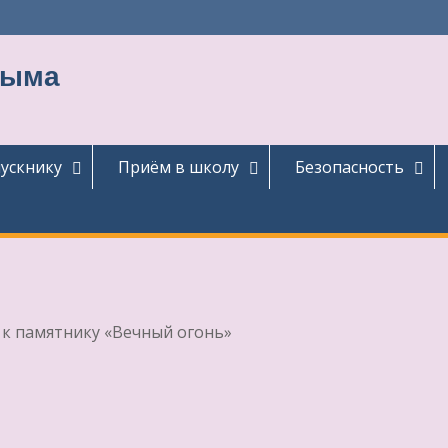
тыма
ускнику
Приём в школу
Безопасность
к памятнику «Вечный огонь»