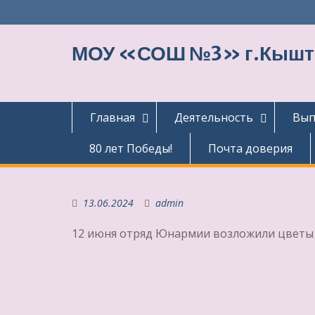
Перейти
к
содержимому
МОУ «СОШ №3» г.Кыш
Главная
Деятельность
Вып
80 лет Победы!
Почта доверия
13.06.2024
admin
12 июня отряд Юнармии возложили цветы 