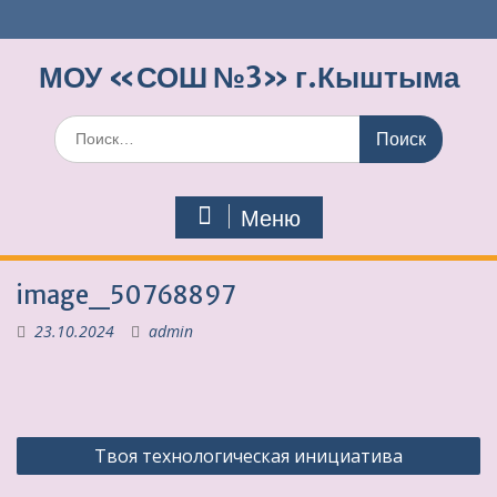
Перейти
к
содержимому
МОУ «СОШ №3» г.Кыштыма
Поиск
по:
Меню
image_50768897
23.10.2024
admin
Навигация
Твоя технологическая инициатива
по