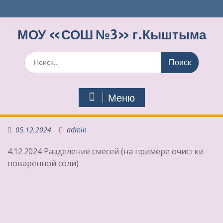
Перейти
к
содержимому
МОУ «СОШ №3» г.Кыштыма
Поиск
по:
Меню
05.12.2024
admin
4.12.2024 Разделение смесей (на примере очистки
поваренной соли)