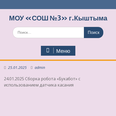
Перейти
к
содержимому
МОУ «СОШ №3» г.Кыштыма
Поиск
по:
Меню
25.01.2025
admin
24.01.2025 Сборка робота «Букабот» с
использованием датчика касания