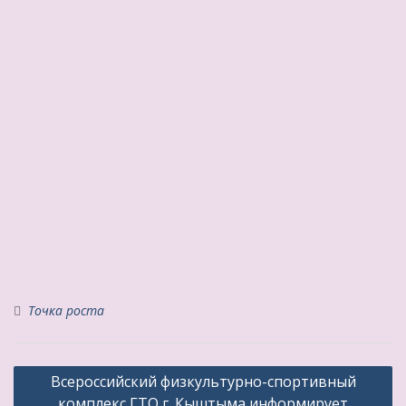
Точка роста
Навигация
Всероссийский физкультурно-спортивный
по
комплекс ГТО г. Кыштыма информирует