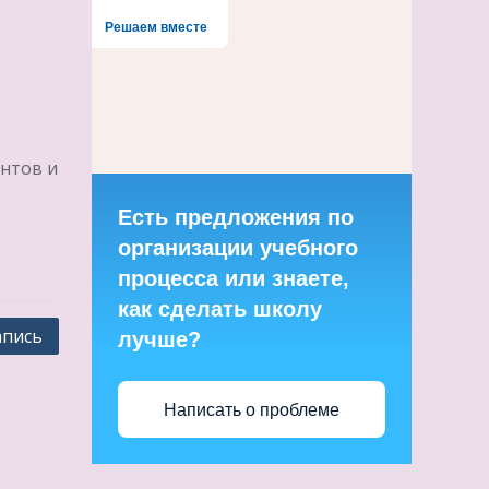
Решаем вместе
ентов и
Есть предложения по
организации учебного
процесса или знаете,
как сделать школу
апись
лучше?
Написать о проблеме