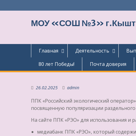
Перейти
к
содержимому
МОУ «СОШ №3» г.Кыш
Главная
Деятельность
Вып
80 лет Победы!
Почта доверия
26.02.2025
admin
ППК «Российский экологический операто
посвященную популяризации раздельного 
На сайте ППК «РЭО» для использования и 
медиабанк ППК «РЭО», который содержи