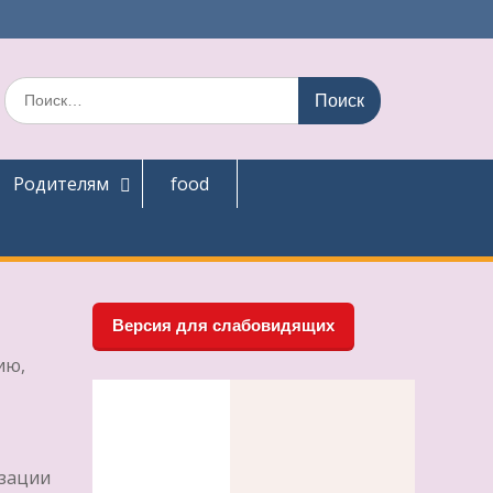
Поиск
по:
Родителям
food
Версия для слабовидящих
ию,
изации