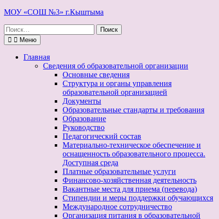
Перейти
МОУ «СОШ №3» г.Кыштыма
к
Поиск
содержимому
по:
Меню
Главная
Сведения об образовательной организации
Основные сведения
Структура и органы управления
образовательной организацией
Документы
Образовательные стандарты и требования
Образование
Руководство
Педагогический состав
Материально-техническое обеспечение и
оснащенность образовательного процесса.
Доступная среда
Платные образовательные услуги
Финансово-хозяйственная деятельность
Вакантные места для приема (перевода)
Стипендии и меры поддержки обучающихся
Международное сотрудничество
Организация питания в образовательной