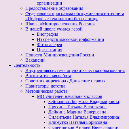
организации
Предоставление образования
Федеральная программа обслуживания интернета
«Цифровые технологии без границ»
Школа «Минпросвещения России»
В нашей школе учился герой
Биография
Из средств массовой информации
Фотогалерея
Презентация
Новости Минпросвещения России
Вакансии
Деятельность
Внутренняя система оценки качества образования
Воспитательная работа
Советник директора / Движение первых
Навигаторы детства
Методическая работа
МО учителей начальных классов
Зейналова Людмила Владимировна
Пряхина Татьяна Васильевна
Дейкина Марина Валерьевна
Силантьева Наталья Владимировна
Климутко Наталья Борисовна
Сырейщиков Андрей Вячеславович