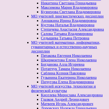
Никитина Светлана Геннадьевна
Максимова Мария Владимировна
Кузнецова Светлана Владимировна
МО учителей лингвистических дисциплин
Аношкина Ирина Владимировна
Кустова Наталья Владимировна
Степичева Анастасия Александровна
Салова Татьяна Владимировна
Седышева Татьяна Петровна
МО учителей математики, информатики,
гуманитарных и естесственно-научных
дисциплин
Пятакова Евгения Николаевна
Шкирмонтова Елена Николаевна
Богданова Алла Игоревна
Потапчук Тамара Николаевна
Саблина Ксения Павловна
Гузынина Екатерина Николаевна
Пичугова Елена Владимировна
МО учителей искусства, технологии и
физической культуры
Киселева Мирослава Александровна
Глазков Андрей Леонидович
Матвеев Игорь Александрович
Доровских Надежда Геннадьевна