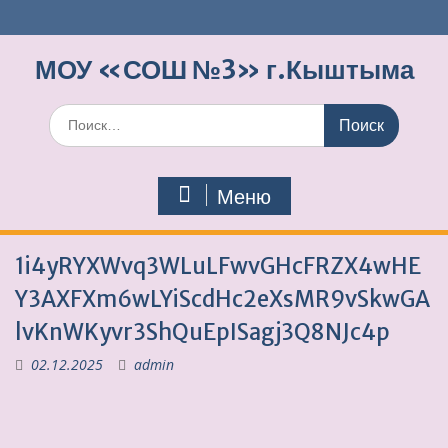
Перейти
к
содержимому
МОУ «СОШ №3» г.Кыштыма
Поиск
по:
Меню
1i4yRYXWvq3WLuLFwvGHcFRZX4wHE
Y3AXFXm6wLYiScdHc2eXsMR9vSkwGA
lvKnWKyvr3ShQuEpISagj3Q8NJc4p
02.12.2025
admin