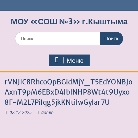
Перейти
к
содержимому
МОУ «СОШ №3» г.Кыштыма
Поиск
по:
Меню
rVNJIC8RhcoQpBGIdMjY_T5EdYONBJo
AxnT9pM6EBxD4lbINHP8Wt4t9Uyxo
8F-M2L7PiIqg5jkKNtiIwGyIar7U
02.12.2025
admin