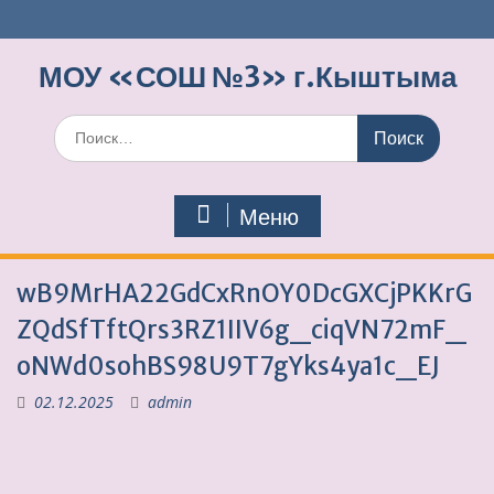
Перейти
к
содержимому
МОУ «СОШ №3» г.Кыштыма
Поиск
по:
Меню
wB9MrHA22GdCxRnOY0DcGXCjPKKrG
ZQdSfTftQrs3RZ1IIV6g_ciqVN72mF_
oNWd0sohBS98U9T7gYks4ya1c_EJ
02.12.2025
admin