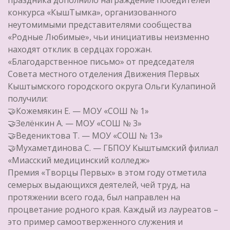
праздника дополнило награждение победителей
конкурса «КышТымка», организованного
неутомимыми представителями сообщества
«Родные Любимые», чьи инициативы неизменно
находят отклик в сердцах горожан.
«Благодарственное письмо» от председателя
Совета местного отделения Движения Первых
Кыштымского городского округа Ольги Кулапиной
получили:
🤝Кожемякин Е. — МОУ «СОШ № 1»
🤝Зелёнкин А. — МОУ «СОШ № 3»
🤝Ведениктова Т. — МОУ «СОШ № 13»
🤝Мухаметдинова С. — ГБПОУ Кыштымский филиал
«Миасский медицинский колледж»
Премия «Творцы Первых» в этом году отметила
семерых выдающихся деятелей, чей труд, на
протяжении всего года, был направлен на
процветание родного края. Каждый из лауреатов –
это пример самоотверженного служения и