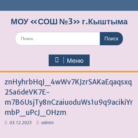
Перейти
к
содержимому
МОУ «СОШ №3» г.Кыштыма
Поиск
по:
Меню
znHyhrbHqJ_4wWv7KJzrSAKaEqaqsxq
2Sa6deVK7E-
m7B6UsjTy8nCzaiuoduWs1u9q9acikiYr
mbP_uPcJ_OHzm
03.12.2025
admin