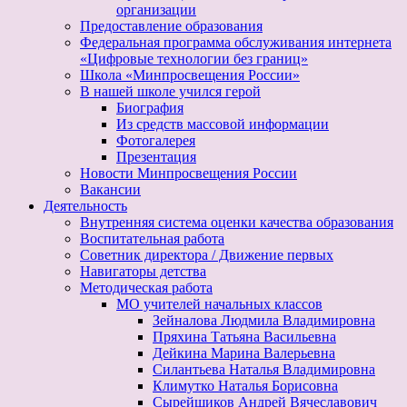
организации
Предоставление образования
Федеральная программа обслуживания интернета
«Цифровые технологии без границ»
Школа «Минпросвещения России»
В нашей школе учился герой
Биография
Из средств массовой информации
Фотогалерея
Презентация
Новости Минпросвещения России
Вакансии
Деятельность
Внутренняя система оценки качества образования
Воспитательная работа
Советник директора / Движение первых
Навигаторы детства
Методическая работа
МО учителей начальных классов
Зейналова Людмила Владимировна
Пряхина Татьяна Васильевна
Дейкина Марина Валерьевна
Силантьева Наталья Владимировна
Климутко Наталья Борисовна
Сырейщиков Андрей Вячеславович