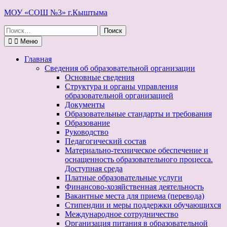
Перейти
МОУ «СОШ №3» г.Кыштыма
к
Поиск
содержимому
по:
Меню
Главная
Сведения об образовательной организации
Основные сведения
Структура и органы управления
образовательной организацией
Документы
Образовательные стандарты и требования
Образование
Руководство
Педагогический состав
Материально-техническое обеспечение и
оснащенность образовательного процесса.
Доступная среда
Платные образовательные услуги
Финансово-хозяйственная деятельность
Вакантные места для приема (перевода)
Стипендии и меры поддержки обучающихся
Международное сотрудничество
Организация питания в образовательной