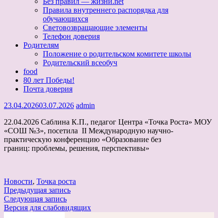
Без правил — жизни.net
Правила внутреннего распорядка для
обучающихся
Световозвращающие элементы
Телефон доверия
Родителям
Положение о родительском комитете школы
Родительский всеобуч
food
80 лет Победы!
Почта доверия
23.04.2026
03.07.2026
admin
22.04.2026 Саблина К.П., педагог Центра «Точка Роста» МОУ
«СОШ №3», посетила II Международную научно-
практическую конференцию «Образование без
границ: проблемы, решения, перспективы»
Новости
,
Точка роста
Навигация
Предыдущая запись
Следующая запись
по
Версия для слабовидящих