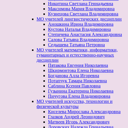
Никитина Светлана Геннадьевна
Максимова Мария Владимировна
Кузнецова Светлана Владимировна
МО учителей лингвистических дисциплин
Аношкина Ирина Владимировна
Кустова Наталья Владимировна
Степичева Анастасия Александровна
Салова Татьяна Владимировна
Седышева Татьяна Петровна
МО учителей математики, информатики,
гуманитарных и естесственно-научных
дисциплин
Пятакова Евгения Николаевна
Шкирмонтова Елена Николаевна
Богданова Алла Игоревна
Потапчук Тамара Николаевна
Саблина Ксения Павловна
Гузынина Екатерина Николаевна
Пичугова Елена Владимировна
МО учителей искусства, технологии и
физической культуры
Киселева Мирослава Александровна
Глазков Андрей Леонидович
Матвеев Игорь Александрович
Доровских Надежда Геннадьевна